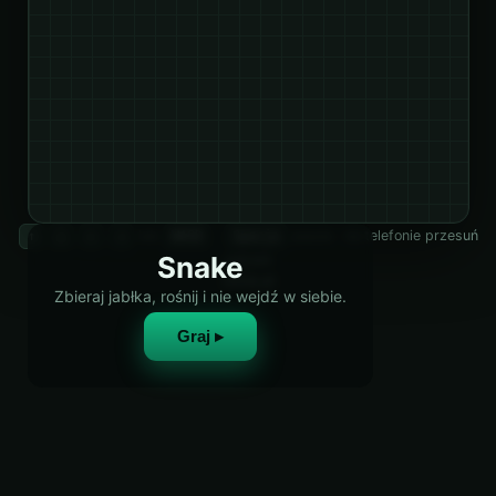
lub
·
pauza · na telefonie przesuń
↑
↓
←
→
WASD
Spacja
Snake
palcem
retixly.pl
Zbieraj jabłka, rośnij i nie wejdź w siebie.
Graj ▸