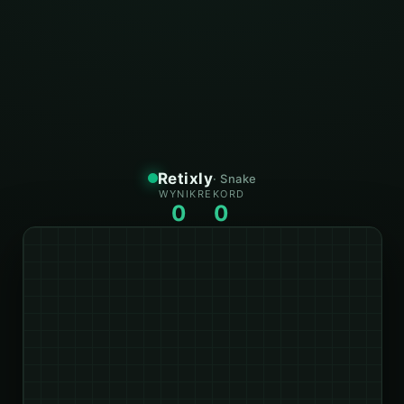
Retixly
· Snake
WYNIK
REKORD
0
0