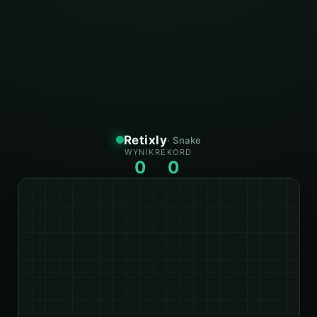
Retixly
· Snake
WYNIK
REKORD
0
0