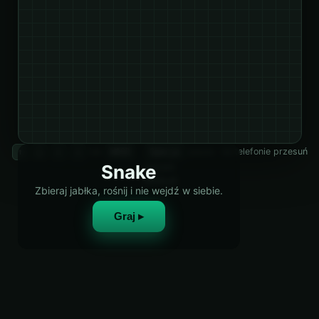
lub
·
pauza · na telefonie przesuń
↑
↓
←
→
WASD
Spacja
Snake
palcem
retixly.pl
Zbieraj jabłka, rośnij i nie wejdź w siebie.
Graj ▸