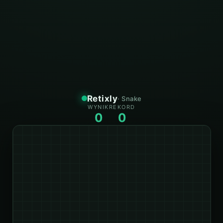
Retixly
· Snake
WYNIK
REKORD
0
0