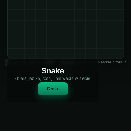
lub
·
pauza · na telefonie przesuń
↑
↓
←
→
WASD
Spacja
Snake
palcem
retixly.pl
Zbieraj jabłka, rośnij i nie wejdź w siebie.
Graj ▸