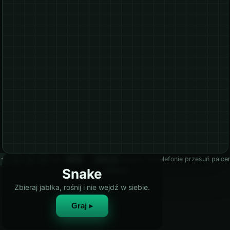
lub
·
pauza · na telefonie przesuń palc
↑
↓
←
→
WASD
Spacja
retixly.pl
Snake
Zbieraj jabłka, rośnij i nie wejdź w siebie.
Graj ▸