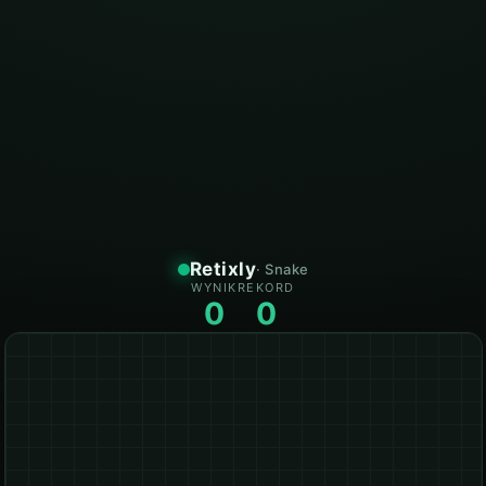
Retixly
· Snake
WYNIK
REKORD
0
0